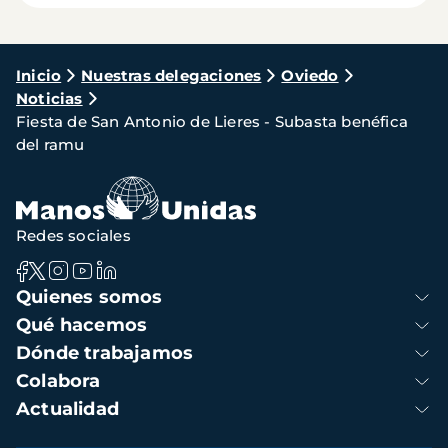
Ruta
Inicio
Nuestras delegaciones
Oviedo
Noticias
de
Fiesta de San Antonio de Lieres - Subasta benéfica
navegación
del ramu
Redes sociales
Navegación
Quienes somos
principal
Qué hacemos
Dónde trabajamos
Colabora
Actualidad