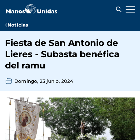
Pasar
al
contenido
principal
Ruta
Noticias
de
Fiesta de San Antonio de
navegación
Lieres - Subasta benéfica
del ramu
Domingo, 23 junio, 2024