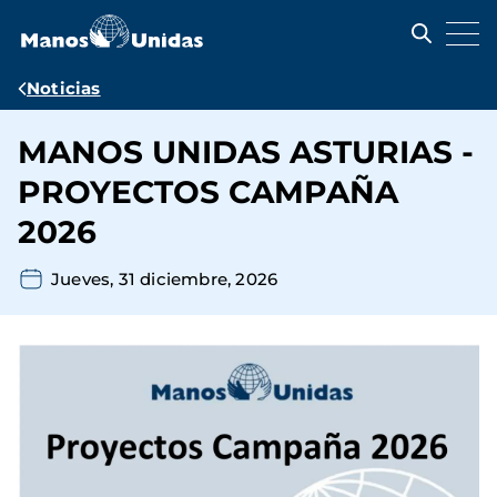
Pasar
al
contenido
principal
Ruta
Noticias
de
MANOS UNIDAS ASTURIAS -
navegación
PROYECTOS CAMPAÑA
2026
Jueves, 31 diciembre, 2026