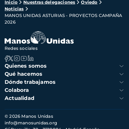
Ruta
Inicio
Nuestras delegaciones
Oviedo
Noticias
de
MANOS UNIDAS ASTURIAS - PROYECTOS CAMPAÑA
navegación
2026
Redes sociales
Navegación
Quienes somos
principal
Qué hacemos
Dónde trabajamos
Colabora
Actualidad
Información
© 2026 Manos Unidas
de
info@manosunidas.org
contacto