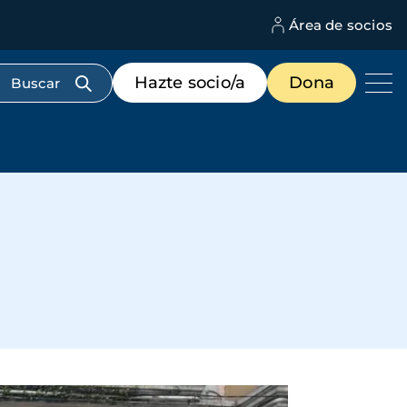
Área de socios
M
d
c
Menú
Hazte socio/a
Dona
d
de
us
destacados
cabecera