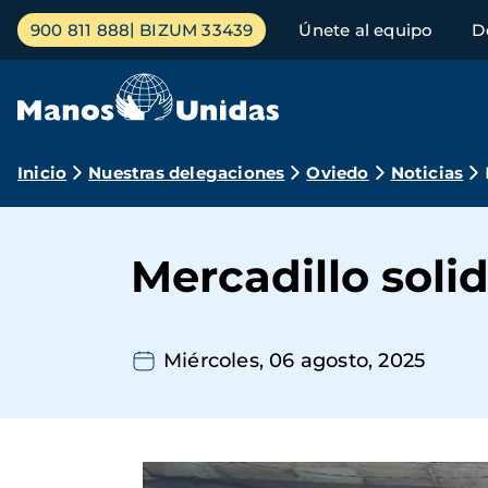
Pasar
Menú
900 811 888
BIZUM 33439
Únete al equipo
D
al
principal
contenido
principal
Ruta
Inicio
Nuestras delegaciones
Oviedo
Noticias
de
navegación
Mercadillo soli
Miércoles, 06 agosto, 2025