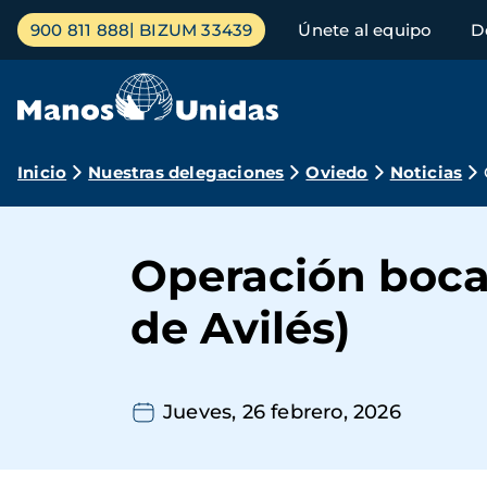
Pasar
Menú
900 811 888
BIZUM 33439
Únete al equipo
D
al
principal
contenido
principal
Ruta
Inicio
Nuestras delegaciones
Oviedo
Noticias
de
navegación
Operación bocat
de Avilés)
Jueves, 26 febrero, 2026