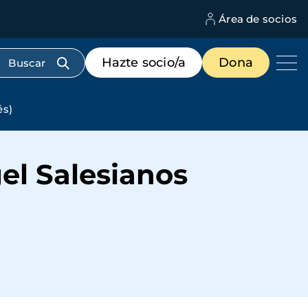
Área de socios
M
d
c
Menú
Hazte socio/a
Dona
d
de
us
destacados
cabecera
és)
el Salesianos