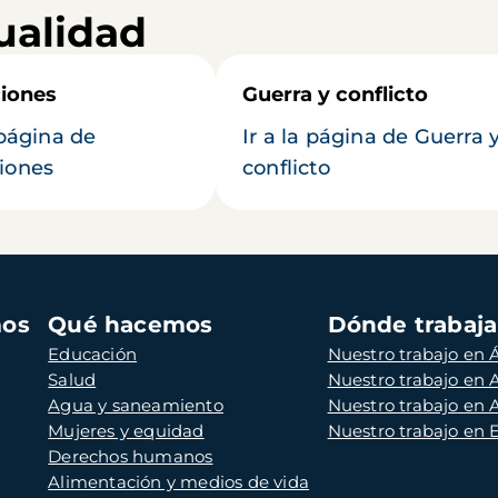
ualidad
iones
Guerra y conflicto
 página de
Ir a la página de Guerra 
iones
conflicto
mos
Qué hacemos
Dónde trabaj
Educación
Nuestro trabajo en Á
Salud
Nuestro trabajo en
Agua y saneamiento
Nuestro trabajo en 
Mujeres y equidad
Nuestro trabajo en
Derechos humanos
Alimentación y medios de vida