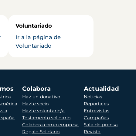
Voluntariado
y
Ir a la página de
Voluntariado
amos
Colabora
Actualidad
frica
Haz un donativo
Noticias
 América
Hazte socio
Reportajes
Asia
Hazte voluntario/a
Entrevistas
 España
Testamento solidario
Campañas
Colabora como empresa
Sala de prensa
Regalo Solidario
Revista