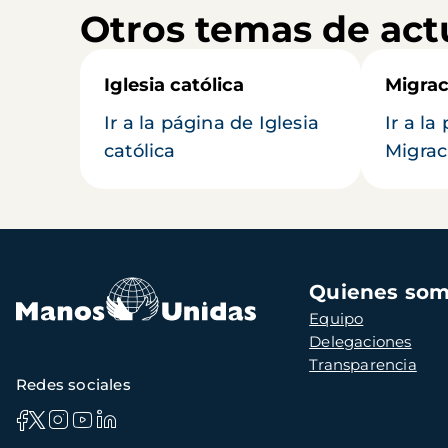
Otros temas de act
Iglesia católica
Migrac
Ir a la página de Iglesia
Ir a la
católica
Migrac
Navegación
Quienes so
principal
Equipo
Delegaciones
Transparencia
Redes sociales