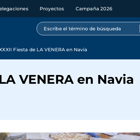
elegaciones
Proyectos
Campaña 2026
Búsqueda por texto completo
XXXII Fiesta de LA VENERA en Navia
e LA VENERA en Navia