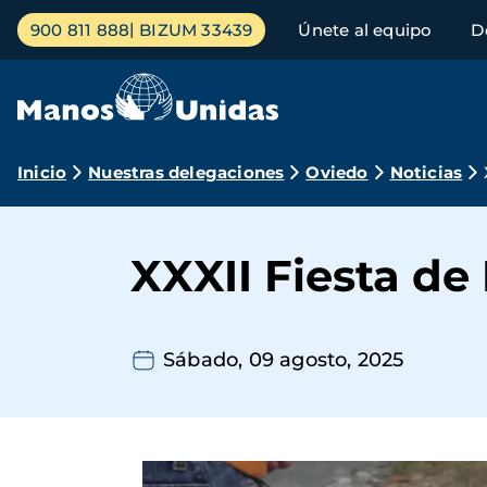
Pasar
Menú
900 811 888
BIZUM 33439
Únete al equipo
D
al
principal
contenido
principal
Ruta
Inicio
Nuestras delegaciones
Oviedo
Noticias
de
navegación
XXXII Fiesta d
Sábado, 09 agosto, 2025