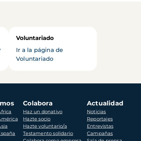
Voluntariado
y
Ir a la página de
Voluntariado
amos
Colabora
Actualidad
frica
Haz un donativo
Noticias
 América
Hazte socio
Reportajes
Asia
Hazte voluntario/a
Entrevistas
 España
Testamento solidario
Campañas
Colabora como empresa
Sala de prensa