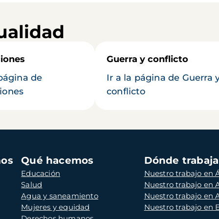
ualidad
iones
Guerra y conflicto
 página de
Ir a la página de Guerra 
iones
conflicto
mos
Qué hacemos
Dónde trabaj
Educación
Nuestro trabajo en Á
Salud
Nuestro trabajo en
Agua y saneamiento
Nuestro trabajo en 
Mujeres y equidad
Nuestro trabajo en
Derechos humanos