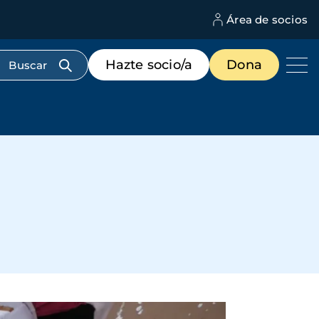
Área de socios
M
d
c
Menú
Hazte socio/a
Dona
d
de
us
destacados
cabecera