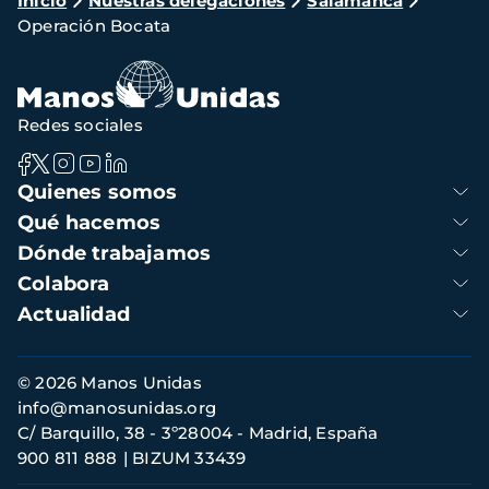
Ruta
Inicio
Nuestras delegaciones
Salamanca
Operación Bocata
de
navegación
Redes sociales
Navegación
Quienes somos
principal
Qué hacemos
Dónde trabajamos
Colabora
Actualidad
Información
© 2026 Manos Unidas
de
info@manosunidas.org
contacto
C/ Barquillo, 38 - 3º28004 - Madrid, España
900 811 888
BIZUM 33439