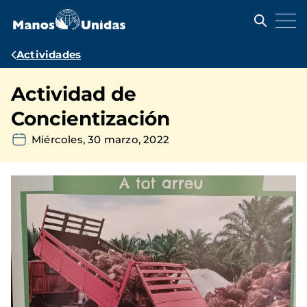
Pasar
al
contenido
principal
Ruta
Actividades
de
Actividad de
navegación
Concientización
Miércoles, 30 marzo, 2022