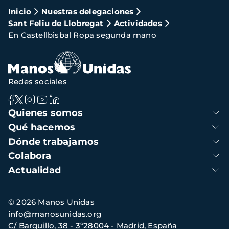
Ruta
Inicio
Nuestras delegaciones
Sant Feliu de Llobregat
Actividades
de
En Castellbisbal Ropa segunda mano
navegación
Redes sociales
Navegación
Quienes somos
principal
Qué hacemos
Dónde trabajamos
Colabora
Actualidad
Información
© 2026 Manos Unidas
de
info@manosunidas.org
contacto
C/ Barquillo, 38 - 3º28004 - Madrid, España