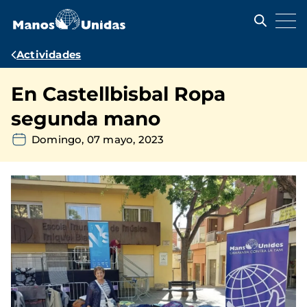
Pasar
al
contenido
principal
Ruta
Actividades
de
En Castellbisbal Ropa
navegación
segunda mano
Domingo, 07 mayo, 2023