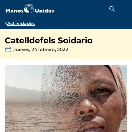
Pasar
al
contenido
principal
Ruta
Actividades
de
Catelldefels Soidario
navegación
Jueves, 24 febrero, 2022