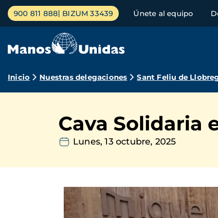
Pasar
Menú
900 811 888
BIZUM 33439
Únete al equipo
D
al
principal
contenido
principal
Ruta
Inicio
Nuestras delegaciones
Sant Feliu de Llobre
de
navegación
Cava Solidaria 
Lunes, 13 octubre, 2025