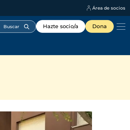
Área de socios
M
d
c
Menú
Hazte socio/a
Dona
d
de
us
destacados
cabecera