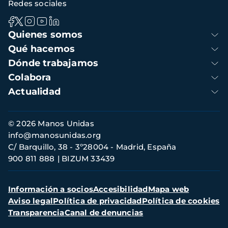
Redes sociales
Navegación
Quienes somos
principal
Qué hacemos
Dónde trabajamos
Colabora
Actualidad
Información
© 2026 Manos Unidas
de
info@manosunidas.org
contacto
C/ Barquillo, 38 - 3º28004 - Madrid, España
900 811 888
BIZUM 33439
Menú
Información a socios
Accesibilidad
Mapa web
secundario
Aviso legal
Política de privacidad
Política de cookies
Transparencia
Canal de denuncias