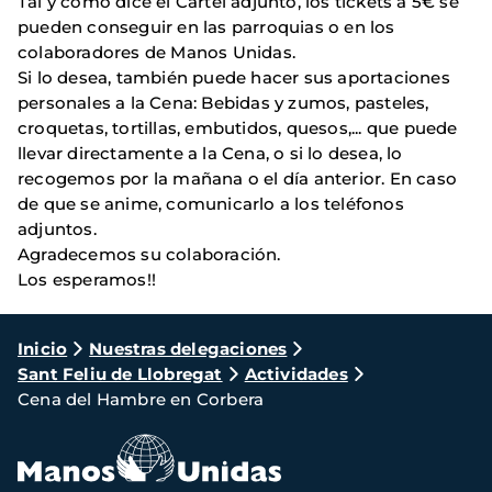
Tal y como dice el Cartel adjunto, los tickets a 5€ se
pueden conseguir en las parroquias o en los
colaboradores de Manos Unidas.
Si lo desea, también puede hacer sus aportaciones
personales a la Cena: Bebidas y zumos, pasteles,
croquetas, tortillas, embutidos, quesos,... que puede
llevar directamente a la Cena, o si lo desea, lo
recogemos por la mañana o el día anterior. En caso
de que se anime, comunicarlo a los teléfonos
adjuntos.
Agradecemos su colaboración.
Los esperamos!!
Ruta
Inicio
Nuestras delegaciones
Sant Feliu de Llobregat
Actividades
de
Cena del Hambre en Corbera
navegación