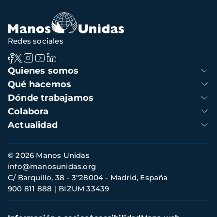
Redes sociales
Navegación
Quienes somos
principal
Qué hacemos
Dónde trabajamos
Colabora
Actualidad
Información
© 2026 Manos Unidas
de
info@manosunidas.org
contacto
C/ Barquillo, 38 - 3º28004 - Madrid, España
900 811 888
BIZUM 33439
Menú