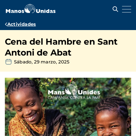
Pasar
al
contenido
principal
Ruta
Actividades
de
Cena del Hambre en Sant
navegación
Antoni de Abat
Sábado, 29 marzo, 2025