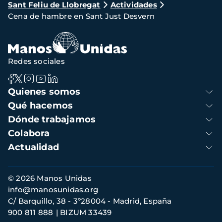
Sant Feliu de Llobregat
Actividades
de
Cena de hambre en Sant Just Desvern
navegación
Redes sociales
Navegación
Quienes somos
principal
Qué hacemos
Dónde trabajamos
Colabora
Actualidad
Información
© 2026 Manos Unidas
de
info@manosunidas.org
contacto
C/ Barquillo, 38 - 3º28004 - Madrid, España
900 811 888
BIZUM 33439