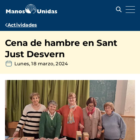
Pasar
al
contenido
principal
Ruta
Actividades
de
Cena de hambre en Sant
navegación
Just Desvern
Lunes, 18 marzo, 2024