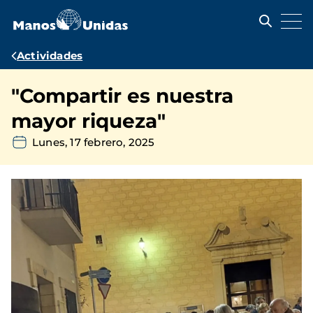
Pasar
al
contenido
principal
Ruta
Actividades
de
"Compartir es nuestra
navegación
mayor riqueza"
Lunes, 17 febrero, 2025