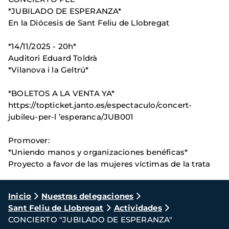
*JUBILADO DE ESPERANZA*
En la Diócesis de Sant Feliu de Llobregat
*14/11/2025 - 20h*
Auditori Eduard Toldrà
*Vilanova i la Geltrú*
*BOLETOS A LA VENTA YA*
https://topticket.janto.es/espectaculo/concert-
jubileu-per-l ’esperanca/JUB001
Promover:
*Uniendo manos y organizaciones benéficas*
Proyecto a favor de las mujeres víctimas de la trata
Ruta
Inicio
Nuestras delegaciones
Sant Feliu de Llobregat
Actividades
de
CONCIERTO "JUBILADO DE ESPERANZA"
navegación