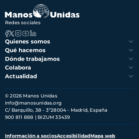
Redes sociales
Navegación
Quienes somos
principal
Qué hacemos
Dónde trabajamos
Colabora
Actualidad
Información
© 2026 Manos Unidas
de
info@manosunidas.org
contacto
C/ Barquillo, 38 - 3º28004 - Madrid, España
900 811 888
BIZUM 33439
Menú
Información a socios
Accesibilidad
Mapa web