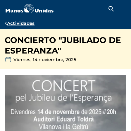
Pasar
al
contenido
principal
Ruta
Actividades
de
CONCIERTO "JUBILADO DE
navegación
ESPERANZA"
Viernes, 14 noviembre, 2025