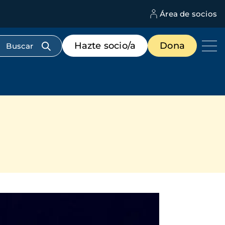
Área de socios
M
d
c
Menú
Hazte socio/a
Dona
d
de
us
destacados
cabecera