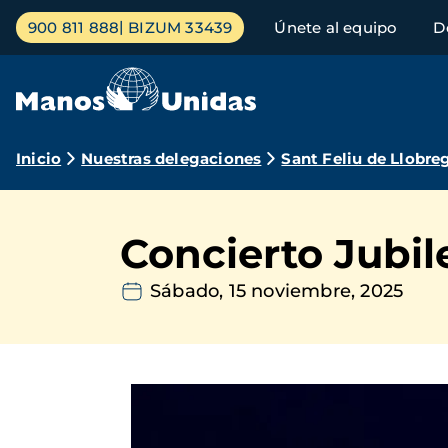
Pasar
Menú
900 811 888
BIZUM 33439
Únete al equipo
D
al
principal
contenido
principal
Ruta
Inicio
Nuestras delegaciones
Sant Feliu de Llobre
de
navegación
Concierto Jubi
Sábado, 15 noviembre, 2025