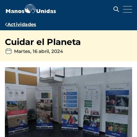
Pasar
al
contenido
principal
Ruta
Actividades
de
Cuidar el Planeta
navegación
Martes, 16 abril, 2024