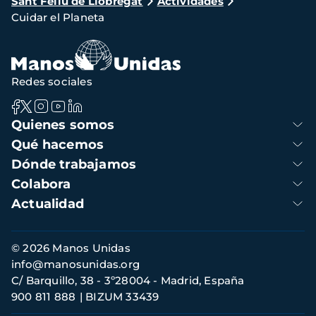
Sant Feliu de Llobregat
Actividades
de
Cuidar el Planeta
navegación
Redes sociales
Navegación
Quienes somos
principal
Qué hacemos
Dónde trabajamos
Colabora
Actualidad
Información
© 2026 Manos Unidas
de
info@manosunidas.org
contacto
C/ Barquillo, 38 - 3º28004 - Madrid, España
900 811 888
BIZUM 33439