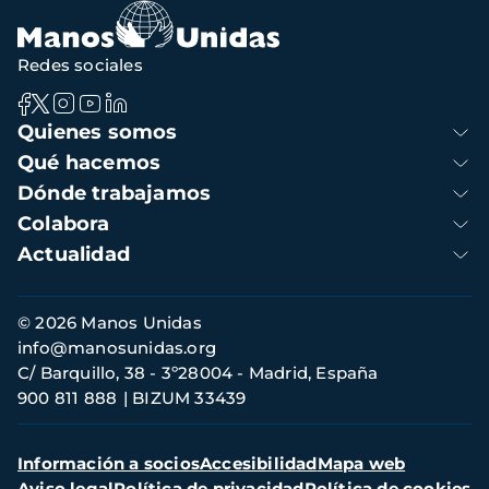
Redes sociales
Navegación
Quienes somos
principal
Qué hacemos
Dónde trabajamos
Colabora
Actualidad
Información
© 2026 Manos Unidas
de
info@manosunidas.org
contacto
C/ Barquillo, 38 - 3º28004 - Madrid, España
900 811 888
BIZUM 33439
Menú
Información a socios
Accesibilidad
Mapa web
secundario
Aviso legal
Política de privacidad
Política de cookies