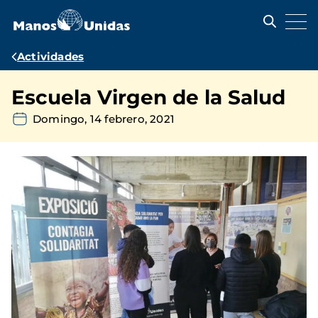
Pasar
al
contenido
principal
Ruta
Actividades
de
Escuela Virgen de la Salud
navegación
Domingo, 14 febrero, 2021