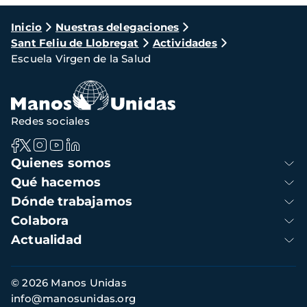
Ruta
Inicio
Nuestras delegaciones
Sant Feliu de Llobregat
Actividades
de
Escuela Virgen de la Salud
navegación
Redes sociales
Navegación
Quienes somos
principal
Qué hacemos
Dónde trabajamos
Colabora
Actualidad
Información
© 2026 Manos Unidas
de
info@manosunidas.org