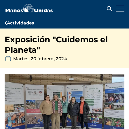
Pasar
al
contenido
principal
Ruta
Actividades
de
Exposición "Cuidemos el
navegación
Planeta"
Martes, 20 febrero, 2024