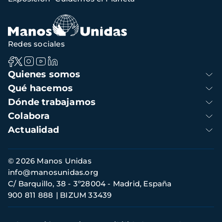
navegación
Redes sociales
Navegación
Quienes somos
principal
Qué hacemos
Dónde trabajamos
Colabora
Actualidad
Información
© 2026 Manos Unidas
de
info@manosunidas.org
contacto
C/ Barquillo, 38 - 3º28004 - Madrid, España
900 811 888
BIZUM 33439