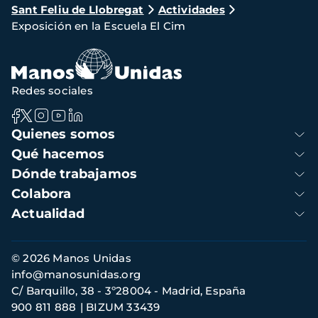
Sant Feliu de Llobregat
Actividades
de
Exposición en la Escuela El Cim
navegación
Redes sociales
Navegación
Quienes somos
principal
Qué hacemos
Dónde trabajamos
Colabora
Actualidad
Información
© 2026 Manos Unidas
de
info@manosunidas.org
contacto
C/ Barquillo, 38 - 3º28004 - Madrid, España
900 811 888
BIZUM 33439