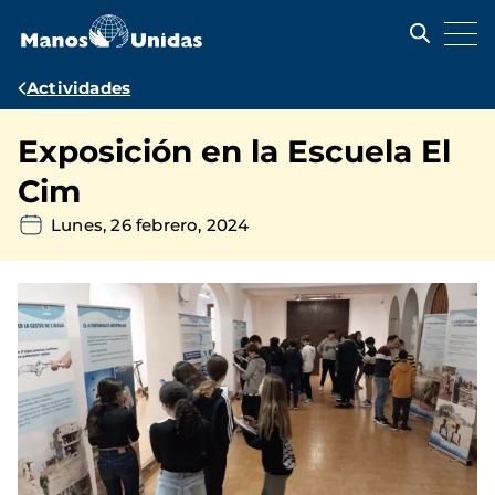
Pasar
al
contenido
principal
Ruta
Actividades
de
Exposición en la Escuela El
navegación
Cim
Lunes, 26 febrero, 2024