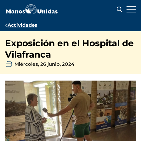
Pasar
al
contenido
principal
Ruta
Actividades
de
Exposición en el Hospital de
navegación
Vilafranca
Miércoles, 26 junio, 2024