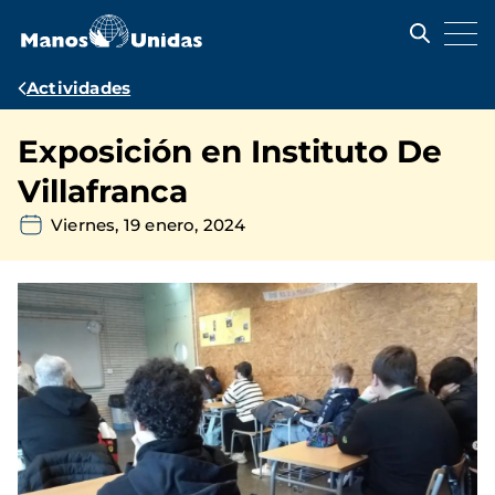
Pasar
al
contenido
principal
Ruta
Actividades
de
Exposición en Instituto De
navegación
Villafranca
Viernes, 19 enero, 2024