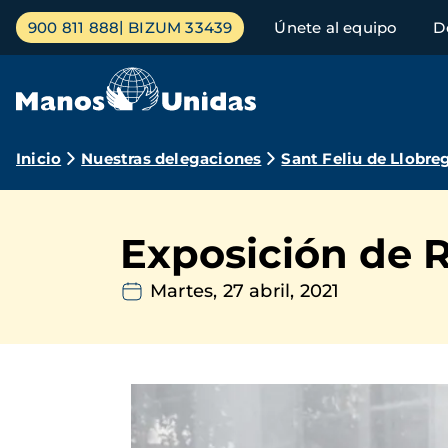
Pasar
Menú
900 811 888
BIZUM 33439
Únete al equipo
D
al
principal
contenido
principal
Ruta
Inicio
Nuestras delegaciones
Sant Feliu de Llobre
de
navegación
Exposición de 
Martes, 27 abril, 2021