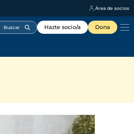
Área de socios
M
d
c
Menú
Hazte socio/a
Dona
d
de
us
destacados
cabecera