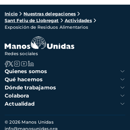
Ruta
Inicio
Nuestras delegaciones
Sant Feliu de Llobregat
Actividades
de
Exposición de Residuos Alimentarios
navegación
Redes sociales
Navegación
Quienes somos
principal
Qué hacemos
Dónde trabajamos
Colabora
Actualidad
Información
© 2026 Manos Unidas
de
info@manosunidas.org