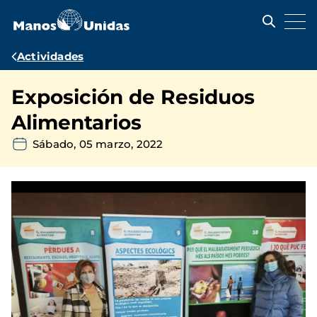
Pasar
al
contenido
principal
Ruta
Actividades
de
Exposición de Residuos
navegación
Alimentarios
Sábado, 05 marzo, 2022