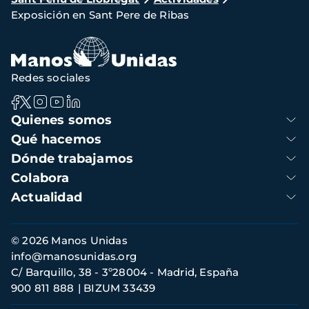
de
Exposición en Sant Pere de Ribas
navegación
Redes sociales
Navegación
Quienes somos
principal
Qué hacemos
Dónde trabajamos
Colabora
Actualidad
Información
© 2026 Manos Unidas
de
info@manosunidas.org
contacto
C/ Barquillo, 38 - 3º28004 - Madrid, España
900 811 888
BIZUM 33439