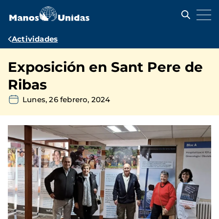
Pasar
al
contenido
principal
Ruta
Actividades
de
Exposición en Sant Pere de
navegación
Ribas
Lunes, 26 febrero, 2024