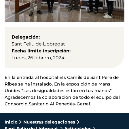
Delegación
Sant Feliu de Llobregat
Fecha límite inscripción
Lunes, 26 febrero, 2024
En la entrada al hospital Els Camils de Sant Pere de
Ribes se ha instalado. En la exposición de Mans
Unides "Las desigualdades están en tus manos"
Agradecemos la colaboración de todo el equipo del
Consorcio Sanitario Al Penedès-Garraf.
Ruta
Inicio
Nuestras delegaciones
Sant Feliu de Llobregat
Actividades