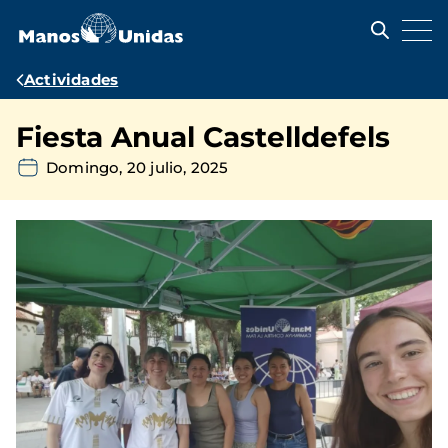
Pasar
al
contenido
principal
Ruta
Actividades
de
Fiesta Anual Castelldefels
navegación
Domingo, 20 julio, 2025