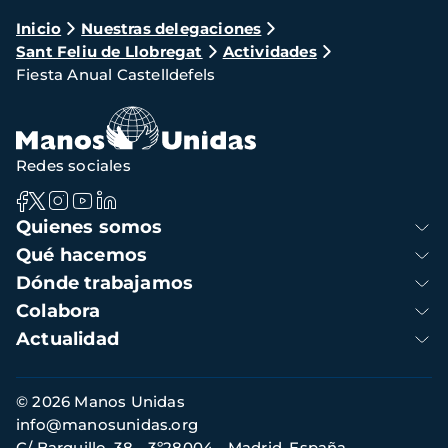
Ruta
Inicio
Nuestras delegaciones
Sant Feliu de Llobregat
Actividades
de
Fiesta Anual Castelldefels
navegación
Redes sociales
Navegación
Quienes somos
principal
Qué hacemos
Dónde trabajamos
Colabora
Actualidad
Información
© 2026 Manos Unidas
de
info@manosunidas.org
contacto
C/ Barquillo, 38 - 3º28004 - Madrid, España