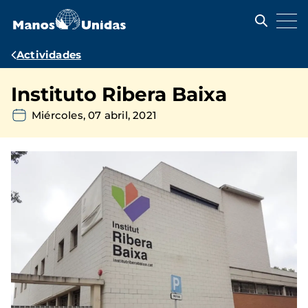
Pasar
al
contenido
principal
Ruta
Actividades
de
Instituto Ribera Baixa
navegación
Miércoles, 07 abril, 2021