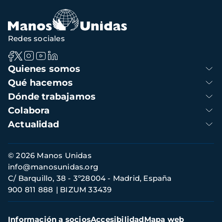
Redes sociales
Navegación
Quienes somos
principal
Qué hacemos
Dónde trabajamos
Colabora
Actualidad
Información
© 2026 Manos Unidas
de
info@manosunidas.org
contacto
C/ Barquillo, 38 - 3º28004 - Madrid, España
900 811 888
BIZUM 33439
Menú
Información a socios
Accesibilidad
Mapa web