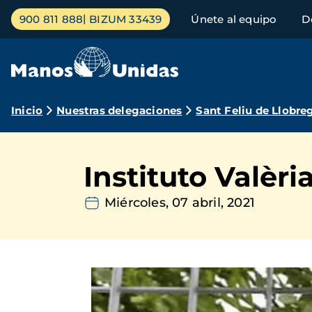
Pasar
Menú
900 811 888
BIZUM 33439
Únete al equipo
D
al
principal
contenido
principal
Ruta
Inicio
Nuestras delegaciones
Sant Feliu de Llobre
de
navegación
Instituto Valèri
Miércoles, 07 abril, 2021