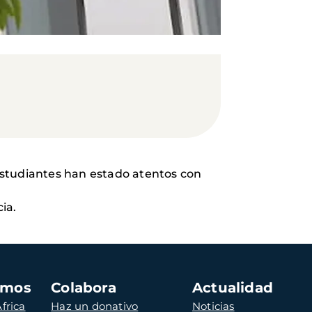
 estudiantes han estado atentos con
ia.
amos
Colabora
Actualidad
frica
Haz un donativo
Noticias