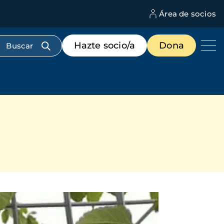
Área de socios
M
d
c
Menú
Hazte socio/a
Dona
d
de
us
destacados
cabecera