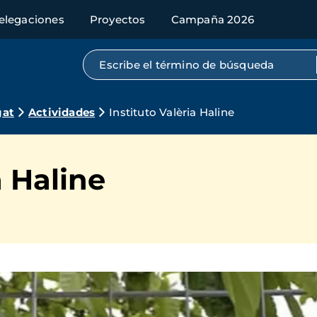
elegaciones
Proyectos
Campaña 2026
Búsqueda por texto completo
gat
Actividades
Instituto Valèria Haline
a Haline