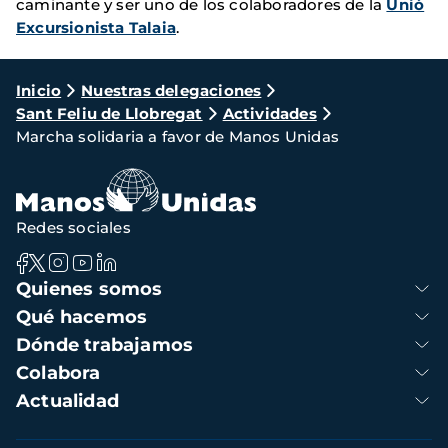
caminante y ser uno de los colaboradores de la
Unió
Excursionista Talaia
.
Ruta
Inicio
Nuestras delegaciones
Sant Feliu de Llobregat
Actividades
de
Marcha solidaria a favor de Manos Unidas
navegación
Redes sociales
Navegación
Quienes somos
principal
Qué hacemos
Dónde trabajamos
Colabora
Actualidad