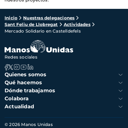
Ruta
Inicio
Nuestras delegaciones
Sant Feliu de Llobregat
Actividades
de
Mercado Solidario en Castelldefels
navegación
Redes sociales
Navegación
Quienes somos
principal
Qué hacemos
Dónde trabajamos
Colabora
Actualidad
Información
© 2026 Manos Unidas