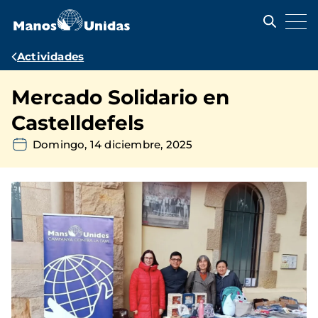
Pasar
al
contenido
principal
Ruta
Actividades
de
Mercado Solidario en
navegación
Castelldefels
Domingo, 14 diciembre, 2025