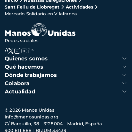
Ruta
Inicio
Nuestras delegaciones
Sant Feliu de Llobregat
Actividades
de
Mercado Solidario en Vilafranca
navegación
Redes sociales
Navegación
Quienes somos
principal
Qué hacemos
Dónde trabajamos
Colabora
Actualidad
Información
© 2026 Manos Unidas
de
info@manosunidas.org
contacto
C/ Barquillo, 38 - 3º28004 - Madrid, España
900 811 888
BIZUM 33439