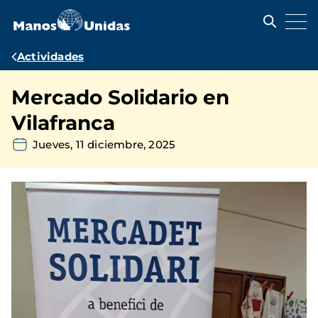
Pasar
al
contenido
principal
Ruta
Actividades
de
Mercado Solidario en
navegación
Vilafranca
Jueves, 11 diciembre, 2025