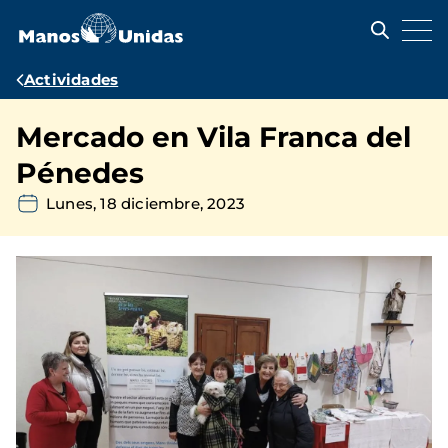
Pasar
al
contenido
principal
Ruta
Actividades
de
Mercado en Vila Franca del
navegación
Pénedes
Lunes, 18 diciembre, 2023