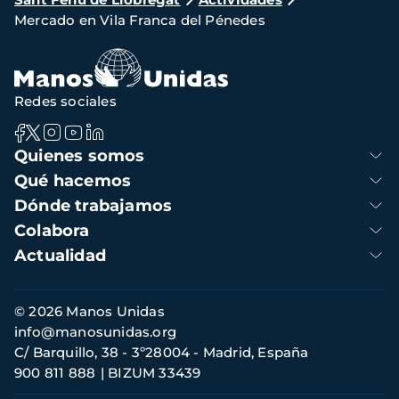
de
Mercado en Vila Franca del Pénedes
navegación
Redes sociales
Navegación
Quienes somos
principal
Qué hacemos
Dónde trabajamos
Colabora
Actualidad
Información
© 2026 Manos Unidas
de
info@manosunidas.org
contacto
C/ Barquillo, 38 - 3º28004 - Madrid, España
900 811 888
BIZUM 33439