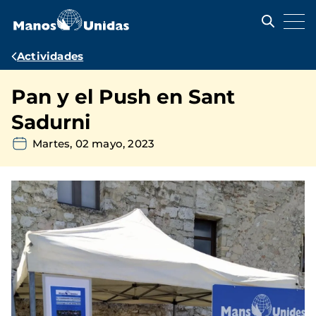
Pasar
al
contenido
principal
Ruta
Actividades
de
Pan y el Push en Sant
navegación
Sadurni
Martes, 02 mayo, 2023