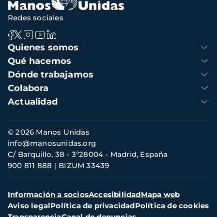
Redes sociales
Navegación
Quienes somos
principal
Qué hacemos
Dónde trabajamos
Colabora
Actualidad
Información
© 2026 Manos Unidas
de
info@manosunidas.org
contacto
C/ Barquillo, 38 - 3º28004 - Madrid, España
900 811 888
BIZUM 33439
Menú
Información a socios
Accesibilidad
Mapa web
secundario
Aviso legal
Política de privacidad
Política de cookies
Transparencia
Canal de denuncias