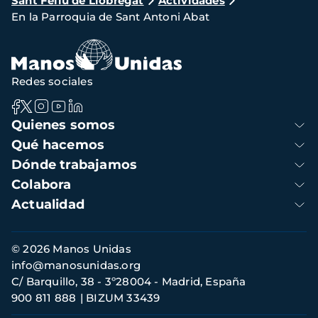
Sant Feliu de Llobregat
Actividades
de
En la Parroquia de Sant Antoni Abat
navegación
Redes sociales
Navegación
Quienes somos
principal
Qué hacemos
Dónde trabajamos
Colabora
Actualidad
Información
© 2026 Manos Unidas
de
info@manosunidas.org
contacto
C/ Barquillo, 38 - 3º28004 - Madrid, España
900 811 888
BIZUM 33439