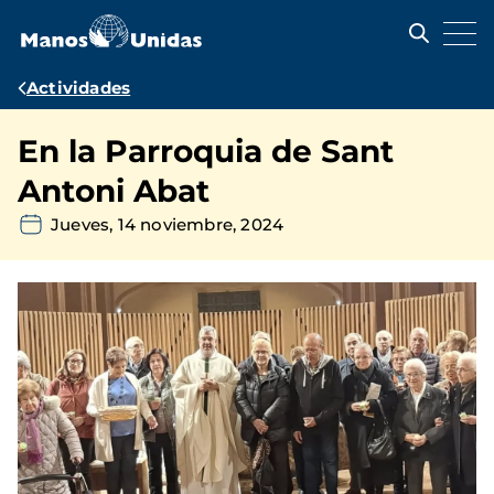
Pasar
al
contenido
principal
Ruta
Actividades
de
En la Parroquia de Sant
navegación
Antoni Abat
Jueves, 14 noviembre, 2024