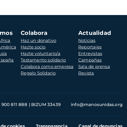
amos
Colabora
Actualidad
frica
Haz un donativo
Noticias
 América
Hazte socio
Reportajes
Asia
Hazte voluntario/a
Entrevistas
 España
Testamento solidario
Campañas
Colabora como empresa
Sala de prensa
Regalo Solidario
Revista
900 811 888
BIZUM 33439
info@manosunidas.org
 de cookies
Transparencia
Canal de denuncias