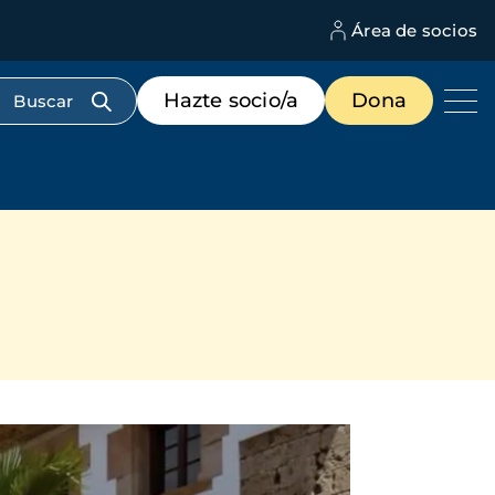
Área de socios
M
d
c
Menú
Hazte socio/a
Dona
d
de
us
destacados
cabecera