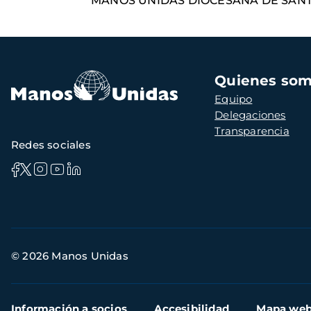
MANOS UNIDAS DIOCESANA DE SANT 
Navegación
Quienes so
principal
Equipo
Delegaciones
Transparencia
Redes sociales
Información
© 2026 Manos Unidas
de
contacto
Menú
Información a socios
Accesibilidad
Mapa we