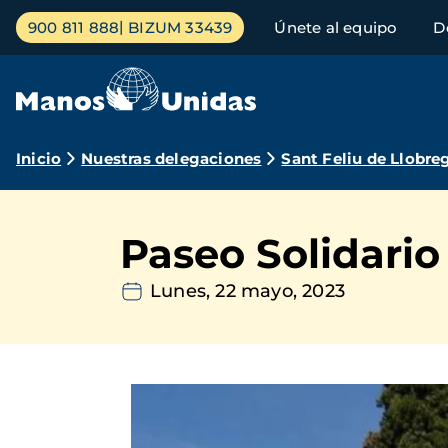
Pasar
Menú
900 811 888
BIZUM 33439
Únete al equipo
D
al
principal
contenido
principal
Ruta
Inicio
Nuestras delegaciones
Sant Feliu de Llobre
de
navegación
Paseo Solidario
Lunes, 22 mayo, 2023