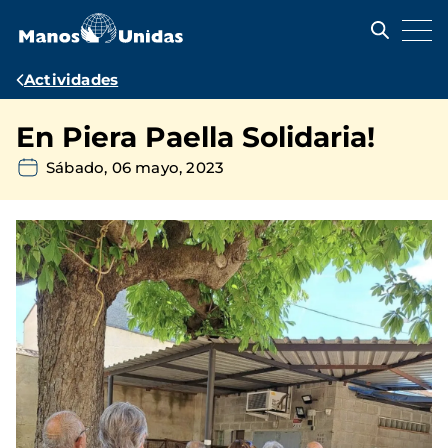
Pasar
al
contenido
principal
Ruta
Actividades
de
En Piera Paella Solidaria!
navegación
Sábado, 06 mayo, 2023