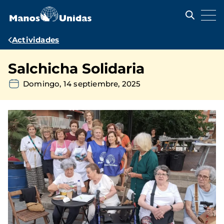
Pasar
al
contenido
principal
Ruta
Actividades
de
Salchicha Solidaria
navegación
Domingo, 14 septiembre, 2025