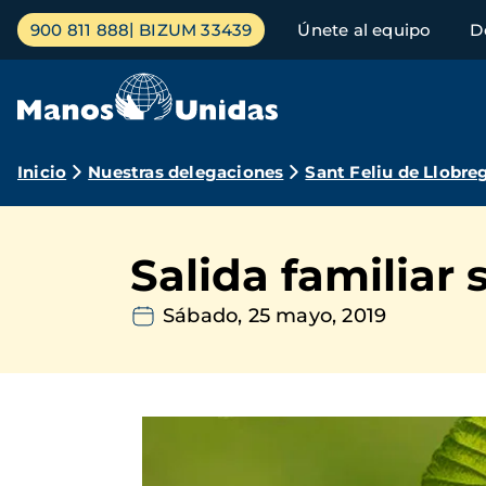
Pasar
Menú
900 811 888
BIZUM 33439
Únete al equipo
D
al
principal
contenido
principal
Ruta
Inicio
Nuestras delegaciones
Sant Feliu de Llobre
de
navegación
Salida familiar 
Sábado, 25 mayo, 2019