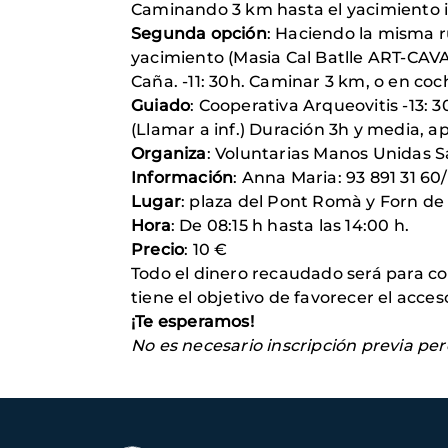
Caminando 3 km hasta el yacimiento ib
Segunda opción
: Haciendo la misma r
yacimiento (Masia Cal Batlle ART-CAVA
Caña. -11: 30h. Caminar 3 km, o en coc
Guiado
: Cooperativa Arqueovitis -13: 
(Llamar a inf.) Duración 3h y media, apr
Organiza
: Voluntarias Manos Unidas 
Información
: Anna Maria: 93 891 31 60/
Lugar
: plaza del Pont Romà y Forn de l
Hora
: De 08:15 h hasta las 14:00 h.
Precio
: 10 €
Todo el dinero recaudado será para c
tiene el objetivo de favorecer el acce
¡Te esperamos!
No es necesario inscripción previa pe