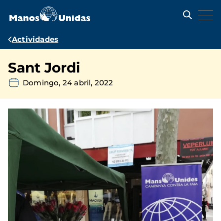
Pasar
al
contenido
principal
Ruta
Actividades
de
Sant Jordi
navegación
Domingo, 24 abril, 2022