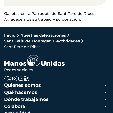
Galletas en la Parroquia de Sant Pere de Ribes
Agradecemos su trabajo y su donación.
Ruta
Inicio
Nuestras delegaciones
Sant Feliu de Llobregat
Actividades
de
Sant Pere de Pibes
navegación
Redes sociales
Navegación
Quienes somos
principal
Qué hacemos
Dónde trabajamos
Colabora