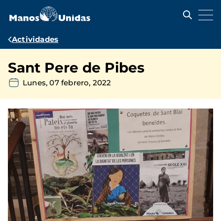
Pasar
al
contenido
principal
Ruta
Actividades
de
Sant Pere de Pibes
navegación
Lunes, 07 febrero, 2022