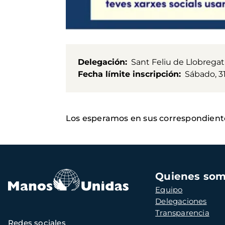
Delegación
Sant Feliu de Llobregat
Fecha límite inscripción
Sábado, 3
Los esperamos en sus correspondient
Navegación
Quienes so
principal
Equipo
Delegaciones
Transparencia
Redes sociales