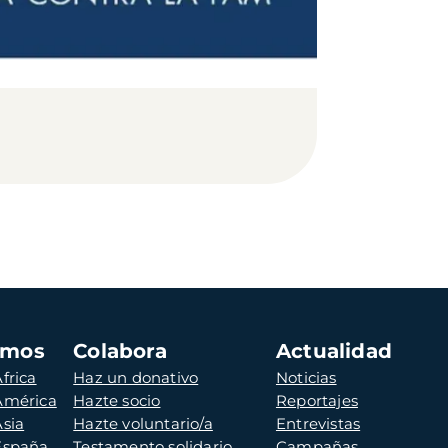
amos
Colabora
Actualidad
frica
Haz un donativo
Noticias
 América
Hazte socio
Reportajes
Asia
Hazte voluntario/a
Entrevistas
 España
Testamento solidario
Campañas