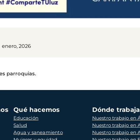
1 enero, 2026
es parroquias.
mos
Qué hacemos
Dónde trabaj
Educación
Nuestro trabajo en Á
Salud
Nuestro trabajo en
Agua y saneamiento
Nuestro trabajo en 
Mujeres y equidad
Nuestro trabajo en