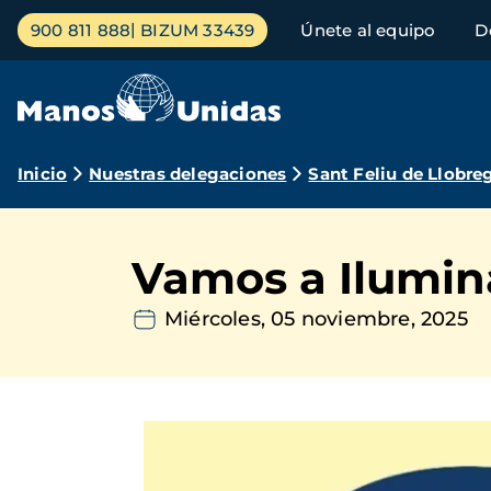
Pasar
Menú
900 811 888
BIZUM 33439
Únete al equipo
D
al
principal
contenido
principal
Ruta
Inicio
Nuestras delegaciones
Sant Feliu de Llobre
de
navegación
Vamos a Ilumin
Miércoles, 05 noviembre, 2025