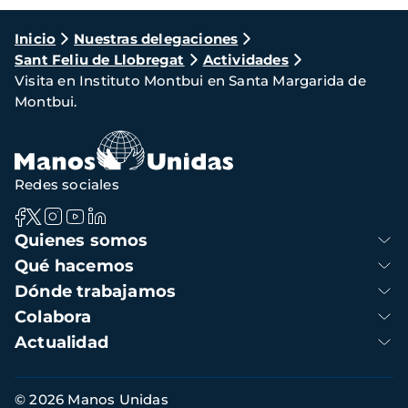
Ruta
Inicio
Nuestras delegaciones
Sant Feliu de Llobregat
Actividades
de
Visita en Instituto Montbui en Santa Margarida de
navegación
Montbui.
Redes sociales
Navegación
Quienes somos
principal
Qué hacemos
Dónde trabajamos
Colabora
Actualidad
Información
© 2026 Manos Unidas