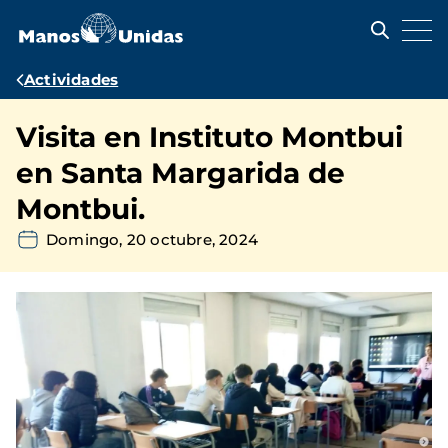
Pasar
al
contenido
principal
Ruta
Actividades
de
Visita en Instituto Montbui
navegación
en Santa Margarida de
Montbui.
Domingo, 20 octubre, 2024