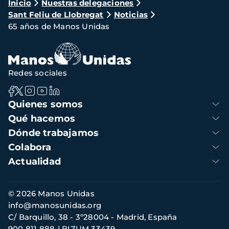
Ruta
Inicio
Nuestras delegaciones
Sant Feliu de Llobregat
Noticias
de
65 años de Manos Unidas
navegación
Redes sociales
Navegación
Quienes somos
principal
Qué hacemos
Dónde trabajamos
Colabora
Actualidad
Información
© 2026 Manos Unidas
de
info@manosunidas.org
contacto
C/ Barquillo, 38 - 3º28004 - Madrid, España
900 811 888
BIZUM 33439