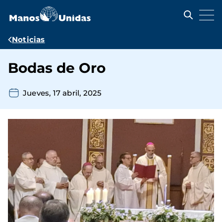
Pasar
al
contenido
principal
Ruta
Noticias
de
Bodas de Oro
navegación
Jueves, 17 abril, 2025