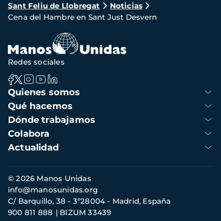
Sant Feliu de Llobregat
Noticias
de
Cena del Hambre en Sant Just Desvern
navegación
Redes sociales
Navegación
Quienes somos
principal
Qué hacemos
Dónde trabajamos
Colabora
Actualidad
Información
© 2026 Manos Unidas
de
info@manosunidas.org
contacto
C/ Barquillo, 38 - 3º28004 - Madrid, España
900 811 888
BIZUM 33439