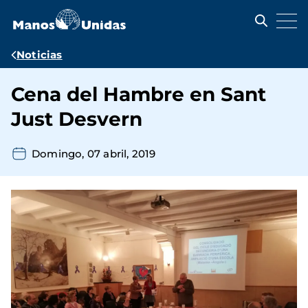
Pasar
al
contenido
principal
Ruta
Noticias
de
Cena del Hambre en Sant
navegación
Just Desvern
Domingo, 07 abril, 2019