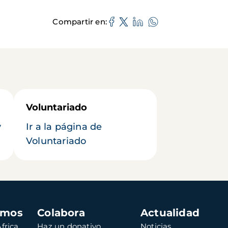
Compartir en
Voluntariado
y
Ir a la página de
Voluntariado
amos
Colabora
Actualidad
frica
Haz un donativo
Noticias