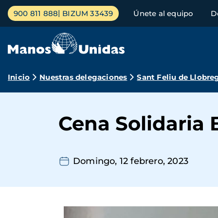
Pasar
Menú
900 811 888
BIZUM 33439
Únete al equipo
D
al
principal
contenido
principal
Ruta
Inicio
Nuestras delegaciones
Sant Feliu de Llobre
de
navegación
Cena Solidaria 
Domingo, 12 febrero, 2023