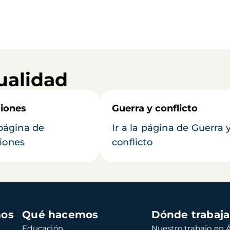
ualidad
iones
Guerra y conflicto
 página de
Ir a la página de Guerra 
iones
conflicto
mos
Qué hacemos
Dónde trabaj
Educación
Nuestro trabajo en Á