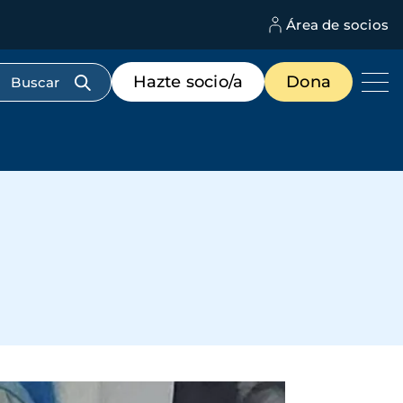
Área de socios
M
d
c
Menú
Hazte socio/a
Dona
d
de
us
destacados
cabecera