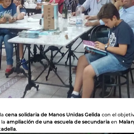
 la
cena solidaria de Manos Unidas Gelida
con el objeti
 la
ampliación de una escuela de secundaria
en
Malan
tadella
.