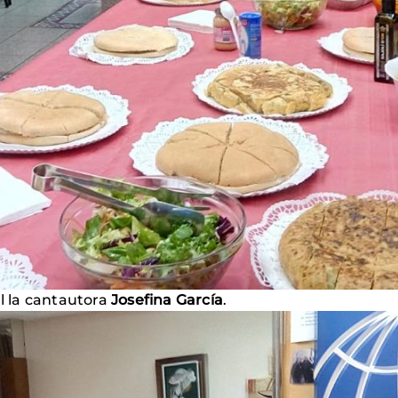
al la cantautora
Josefina García
.