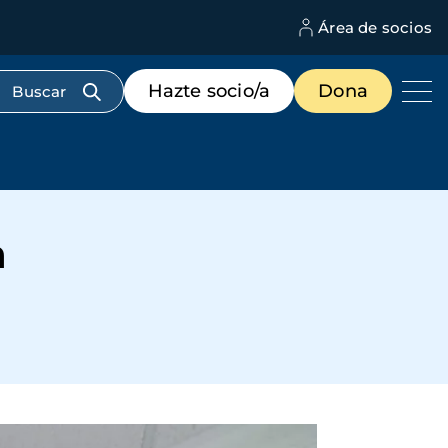
Área de socios
M
d
c
Menú
Hazte socio/a
Dona
d
de
us
destacados
cabecera
a