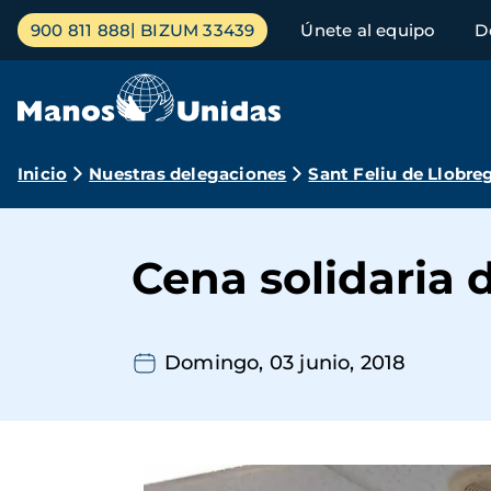
Pasar
Menú
900 811 888
BIZUM 33439
Únete al equipo
D
al
principal
contenido
principal
Ruta
Inicio
Nuestras delegaciones
Sant Feliu de Llobre
de
navegación
Cena solidaria 
Domingo, 03 junio, 2018