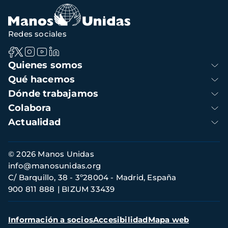
Redes sociales
Navegación
Quienes somos
principal
Qué hacemos
Dónde trabajamos
Colabora
Actualidad
Información
© 2026 Manos Unidas
de
info@manosunidas.org
contacto
C/ Barquillo, 38 - 3º28004 - Madrid, España
900 811 888
BIZUM 33439
Menú
Información a socios
Accesibilidad
Mapa web