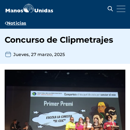
Pasar
al
contenido
principal
Ruta
Noticias
de
Concurso de Clipmetrajes
navegación
Jueves, 27 marzo, 2025